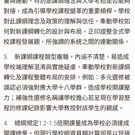
響與連動，特別是課綱理念與大學考招是否能夠
對接，成為引導學校課程變革的重要槓桿。學校
對此課綱理念及政策的理解與信任，牽動學校如
何對新課綱轉化的設計與布局，正印證整全式學
校課程發展觀，所強調的系統之間的連動關係。
3. 新課綱課程類型複雜，內涵不清楚，易造成
學校端理解混淆與實施疑慮，牽動學校對新課綱
轉化及課程整體布局的安排。例如：多元選修被
誤認必須強對應大學十八學群，造成學校開課壓
力；補強性選修名稱讓學校擔心若呈現在學習歷
程的修課紀錄影響大學教授對該學生的觀感。
4. 總綱規定1.2-1.5倍開課量成為學校必須達成
開課總量。但現行學校師資員額計算卻是以班級