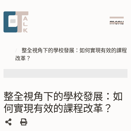
跳
跳
到
到
menu
主
中
:::
要
央
內
內
:::
容
容
整全視角下的學校發展：如何實現有效的課程
改革？
區
塊
整全視角下的學校發展：如
何實現有效的課程改革？
列