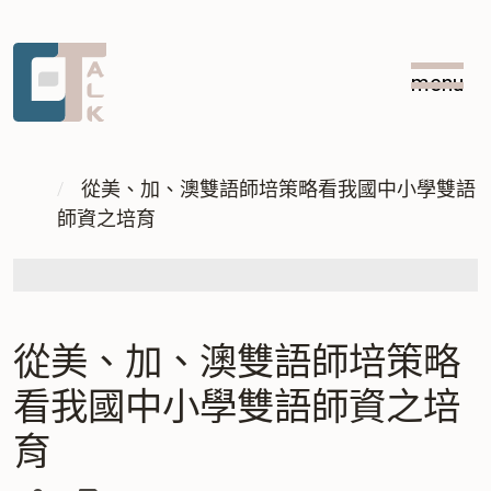
跳
跳
到
到
menu
主
中
:::
要
央
內
內
:::
容
容
從美、加、澳雙語師培策略看我國中小學雙語
師資之培育
區
塊
從美、加、澳雙語師培策略
看我國中小學雙語師資之培
育