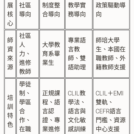
展
社區
制度整
教學實
政策驅動導
核
導向
合導向
務導向
向
心
社區
師
專業語
師培大學
人
大學教
資
言教
生、本國在
力、
育系畢
來
師、雙
職教師、外
進修
業生
源
語助理
籍教師支援
教師
學徒
制、
正規課
CLIL教
CLIL＋EMI
培
學區
程、語
學法、
雙軌、
訓
合
言認
語言與
CEFR語言
特
作、
證、專
文化敏
門檻、資源
色
在職
業進修
感訓練
中心支援