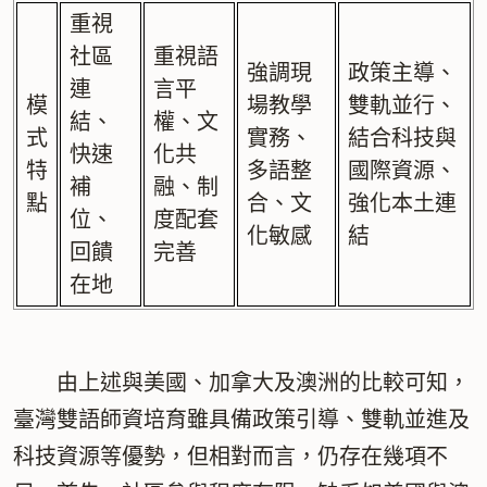
重視
社區
重視語
強調現
政策主導、
連
言平
模
場教學
雙軌並行、
結、
權、文
式
實務、
結合科技與
快速
化共
特
多語整
國際資源、
補
融、制
點
合、文
強化本土連
位、
度配套
化敏感
結
回饋
完善
在地
由上述與美國、加拿大及澳洲的比較可知，
臺灣雙語師資培育雖具備政策引導、雙軌並進及
科技資源等優勢，但相對而言，仍存在幾項不