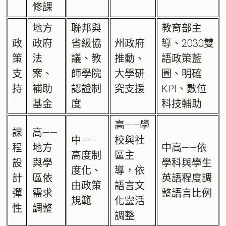
修課
地方
聯邦與
教育部主
政
政府
省級協
州政府
導、2030雙
策
法
議、教
推動、
語政策藍
支
案、
師學院
大學研
圖、明確
持
補助
認證制
究支援
KPI、數位
基金
度
科技輔助
高——學
課
高——
中——
校與社
程
地方
中高——依
高度制
區主
設
與學
學科與學生
度化、
導，依
計
區依
英語程度調
由政策
語言文
彈
需求
整語言比例
規範
化靈活
性
調整
調整