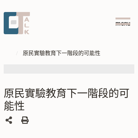
跳
跳
到
到
menu
主
中
:::
要
央
內
內
:::
容
容
原民實驗教育下一階段的可能性
區
塊
原民實驗教育下一階段的可
能性
列
印