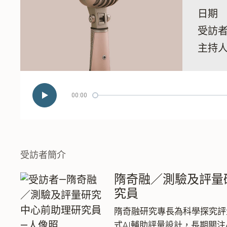
日期
受訪
主持
00:00
播
放/
暫
停
受訪者簡介
隋奇融／測驗及評量
究員
隋奇融研究專長為科學探究評
式AI輔助評量設計，長期關注