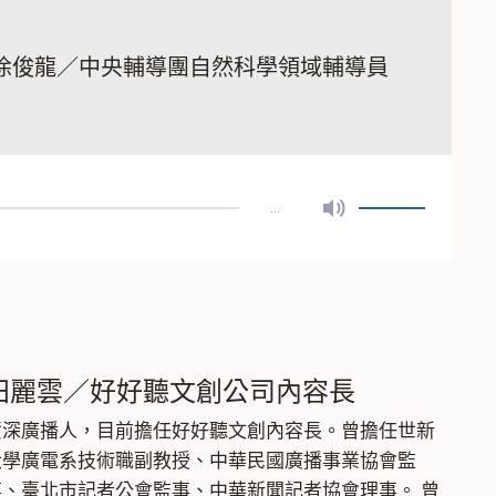
徐俊龍／中央輔導團自然科學領域輔導員
…
開
啟
靜
音
／
關
田麗雲／好好聽文創公司內容長
閉
資深廣播人，目前擔任好好聽文創內容長。曾擔任世新
靜
大學廣電系技術職副教授、中華民國廣播事業協會監
音
事、臺北市記者公會監事、中華新聞記者協會理事。 曾