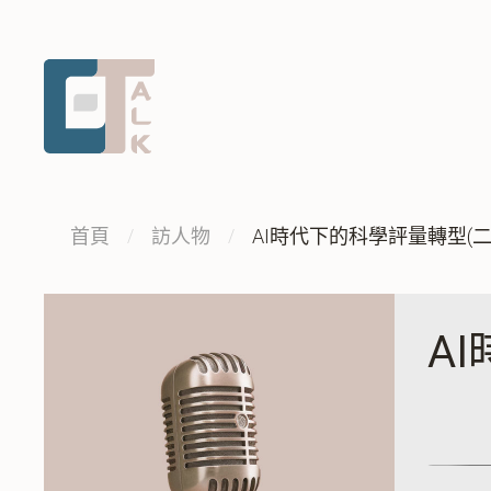
跳
跳
到
到
主
中
要
央
內
內
容
容
區
:::
首頁
訪人物
AI時代下的科學評量轉型(二
塊
A