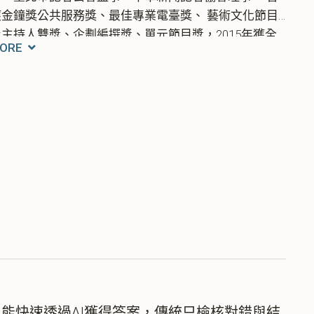
獲金鐘獎公共服務獎、最佳專業電臺獎、 藝術文化節目
及主持人雙獎、企劃編撰獎、單元節目獎，2015年獲全
ORE
球華語廣播獎魅力主持獎、並入選金鐘五十廣播名人
堂，2016年獲中華民國廣播事業協會「廣播桂冠獎」。
能快速透過AI獲得答案，傳統只檢核對錯與結