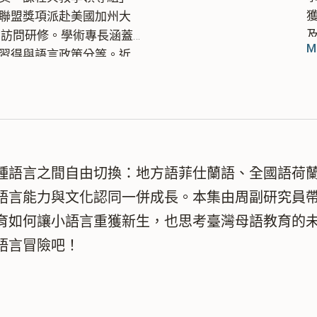
聯盟獎項派赴美國加州大
ey）訪問研修。學術專長涵蓋
M
習得與語言政策分等。近
究，運用資料分析連結學
種語言之間自由切換：地方語菲仕蘭語、全國語荷
語言能力與文化認同一併成長。本集由周副研究員
育如何讓小語言重獲新生，也思考臺灣母語教育的
語言冒險吧！