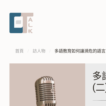
跳
跳
到
到
主
中
要
央
內
內
容
容
區
:::
首頁
訪人物
多語教育如何讓瀕危的語言重
塊
多
(二