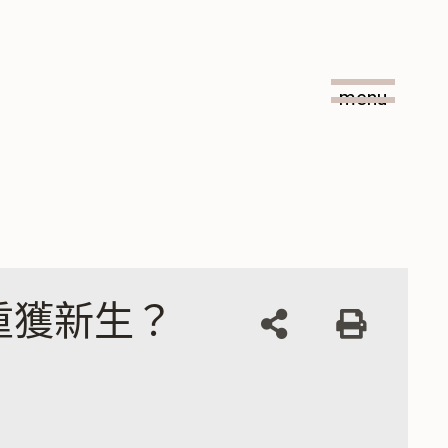
menu
:::
重獲新生？
列
印