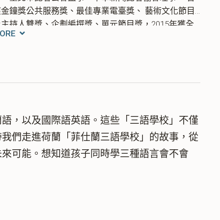
獲金鐘獎公共服務獎、最佳專業電臺獎、 藝術文化節目
及主持人雙獎、企劃編撰獎、單元節目獎，2015年獲全
ORE
球華語廣播獎魅力主持獎、並入選金鐘五十廣播名人
堂，2016年獲中華民國廣播事業協會「廣播桂冠獎」。
蘭語，以及國際語英語。這些「三語學校」不僅
帶我們走進荷蘭「菲仕蘭三語學校」的故事，從
未來可能。想知道孩子同時學三種語言會不會