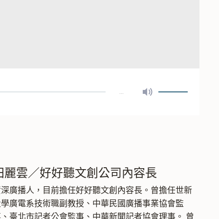
…
開
啟
靜
音
／
關
田麗雲／好好聽文創公司內容長
閉
資深廣播人，目前擔任好好聽文創內容長。曾擔任世新
靜
大學廣電系技術職副教授、中華民國廣播事業協會監
音
事、臺北市記者公會監事、中華新聞記者協會理事。 曾