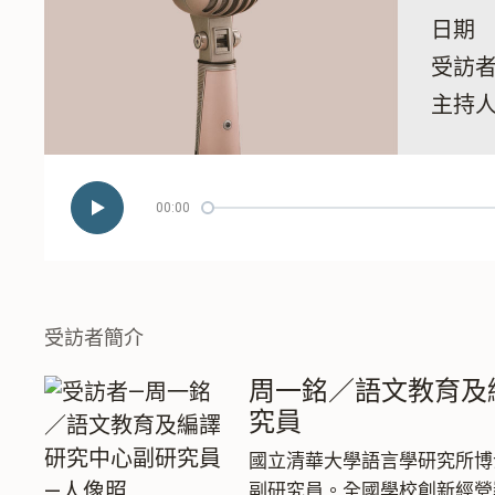
日期
受訪
主持
00:00
播
放/
暫
停
受訪者簡介
周一銘／語文教育及
究員
國立清華大學語言學研究所博
副研究員。全國學校創新經營