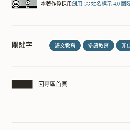
本著作係採用
創用 CC 姓名標示 4.0 
關鍵字
語文教育
多語教育
菲
回專區首頁