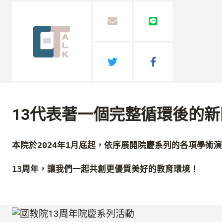
跳
到
以
分
主
郵
享
要
件
到
內
分
分
分
Line(另
容
享
享
享
開
到
到
(另
新
Twitter(另
Facebook(另
開
視
13
代表著一個完整循環後的新
開
開
新
窗)
新
新
視
本院於2024年
1
月底起，依序展開院慶系列的各項學術演
視
視
窗)
窗)
窗)
13
周年，讓我們一起共創更優質美好的教育環境！