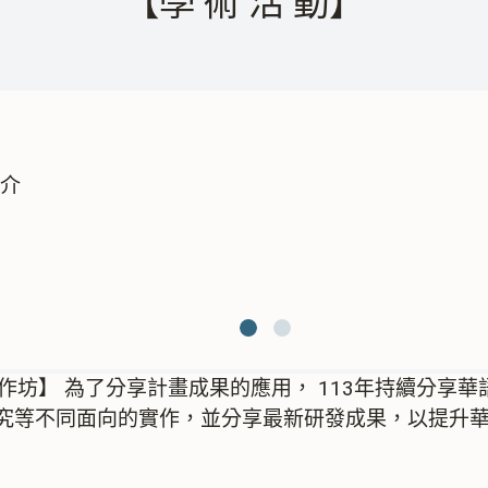
【學 術 活 動】
簡介