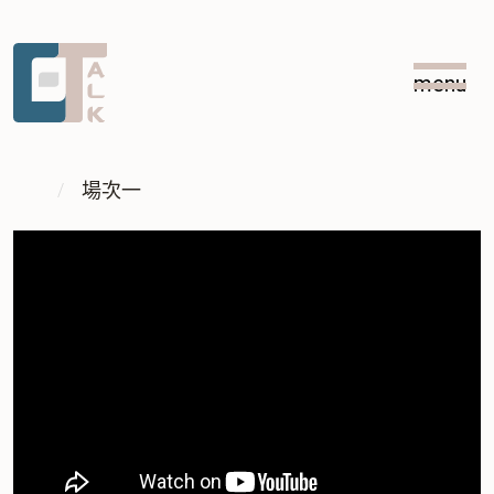
跳
跳
到
到
menu
主
中
:::
要
央
內
內
:::
容
容
場次一
區
塊