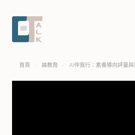
跳
跳
到
到
主
中
要
央
內
內
容
容
區
:::
首頁
論教育
AI伴我行：素養導向評量
塊