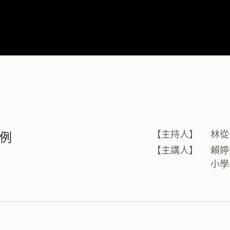
【主持人】
林從
為例
【主講人】
賴婷
小學