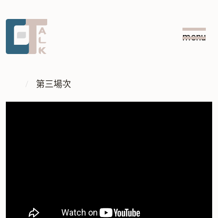
跳
跳
到
到
menu
主
中
:::
要
央
內
內
:::
容
容
第三場次
區
塊