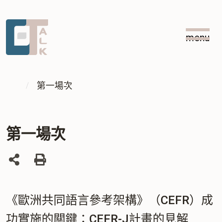
跳
跳
到
到
menu
主
中
:::
要
央
內
內
:::
容
容
第一場次
區
塊
第一場次
列
印
《歐洲共同語言參考架構》（CEFR）成
功實施的關鍵：CEFR-J計畫的見解