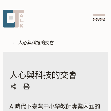
跳
跳
到
到
menu
主
中
:::
要
央
內
內
:::
容
容
人心與科技的交會
區
塊
人心與科技的交會
列
印
AI時代下臺灣中小學教師專業內涵的