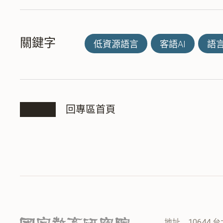
關鍵字
低資源語言
客語AI
語
回專區首頁
地址
10644