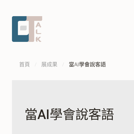
跳
跳
到
到
主
中
要
央
內
內
容
容
區
:::
首頁
展成果
當AI學會說客語
塊
當AI學會說客語